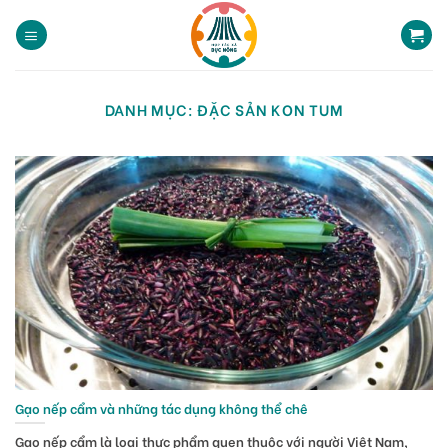
Skip
to
content
DANH MỤC:
ĐẶC SẢN KON TUM
Gạo nếp cẩm và những tác dụng không thể chê
Gạo nếp cẩm là loại thực phẩm quen thuộc với người Việt Nam,