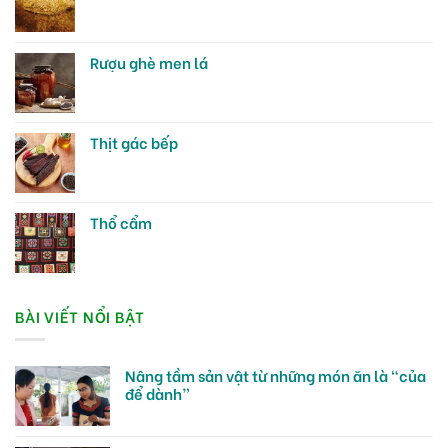
Rượu ghè men lá
Thịt gác bếp
Thổ cẩm
BÀI VIẾT NỔI BẬT
Nâng tầm sản vật từ những món ăn là “của
để dành”